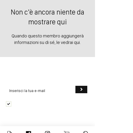
Non c'è ancora niente da
mostrare qui
Quando questo membro aggiungerà
informazioni su di sé, le vedrai qui.
NEWSLETTER
Iscriviti alla nostra newsletter per ricevere sconti e
novità su
Passione Funghi
!
>
Accetto termini e condizioni
Visualizza termini d'uso
CONTATTI
Per l'acquisto di libri, per contattarmi