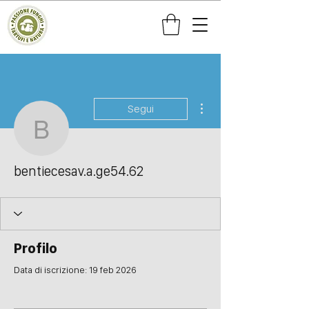
Altre azioni
Segui
bentiecesav.a.ge54.62
bentiecesav.a.ge54.62
Profilo
Data di iscrizione: 19 feb 2026