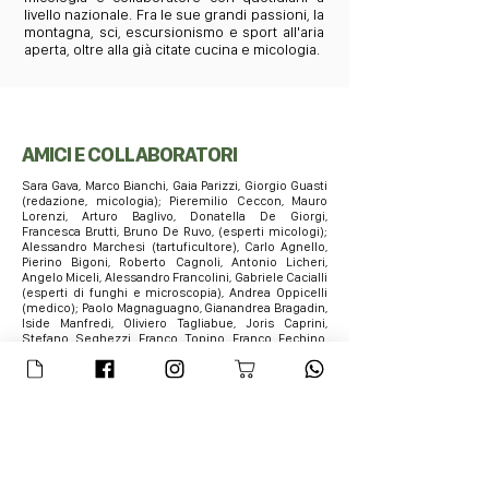
livello nazionale. Fra le sue grandi passioni, la
montagna, sci, escursionismo e sport all'aria
aperta, oltre alla già citate cucina e micologia.
AMICI E COLLABORATORI
Sara Gava, Marco Bianchi, Gaia Parizzi, Giorgio Guasti
(redazione, micologia); Pieremilio Ceccon, Mauro
Lorenzi, Arturo Baglivo, Donatella De Giorgi,
Francesca Brutti, Bruno De Ruvo, (esperti micologi);
Alessandro Marchesi (tartuficultore), Carlo Agnello,
Pierino Bigoni, Roberto Cagnoli, Antonio Licheri,
Angelo Miceli, Alessandro Francolini, Gabriele Cacialli
(esperti di funghi e microscopia), Andrea Oppicelli
(medico); Paolo Magnaguagno, Gianandrea Bragadin,
Iside Manfredi, Oliviero Tagliabue, Joris Caprini,
Stefano Seghezzi, Franco Topino, Franco Fechino,
Carlo Gatti, Pierino Fabbri, Silvana Bertolino, Stefano
Peris, Marco Bissoli, Massimiliano Riminaldi, Giorgio
Marangoni, Manuel Barni,Ettore Diana, Stefano
Carrera.
NEWSLETTER