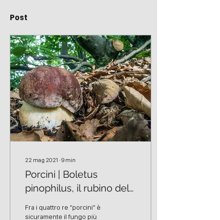
Post
22 mag 2021
∙
9
min
Porcini | Boletus
pinophilus, il rubino del
bosco
Fra i quattro re “porcini” è
sicuramente il fungo più