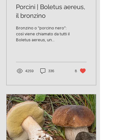
Porcini | Boletus aereus,
il bronzino
Bronzino o “porcino nero”:
così viene chiamato da tutti il
Boletus aereus, un
bellissimo fungo che nasce
in simbiosi esclusivamente
con...
4259
336
8