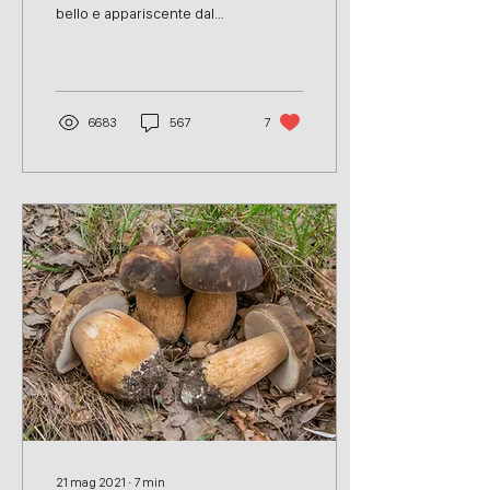
bello e appariscente dal
punto di vista estetico;
riconoscibile facilmente per
i...
6683
567
7
21 mag 2021
∙
7
min