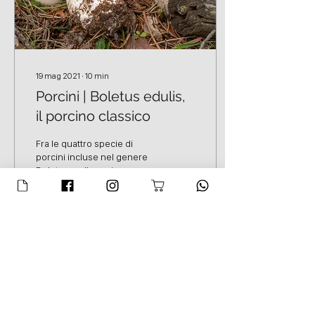
19 mag 2021
∙
10
min
Porcini | Boletus edulis,
il porcino classico
Fra le quattro specie di
porcini incluse nel genere
Boletus, nella sezione
conosciuta come sezione
Edules, si trovano entità di...
6271
941
4
Carica altro